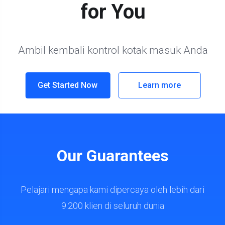
Our Guarantees
Pelajari mengapa kami dipercaya oleh lebih dari
9.200 klien di seluruh dunia