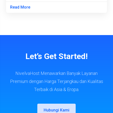
Read More
Let’s Get Started!
NivelvaHost Menawarkan Banyak Layanan
Premium dengan Harga Terjangkau dan Kualitas
Terbaik di Asia & Eropa.
Hubungi Kami